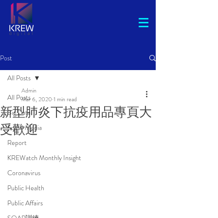
Post
All Posts
Admin
All Posts
Mar 6, 2020
1 min read
新型肺炎下抗疫用品專頁大
Big Data
受歡迎
Social Media
Report
KREWatch Monthly Insight
Coronavirus
Public Health
Public Affairs