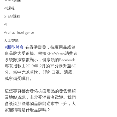
SOAP訓練
AI課程
STEM課程
AI
Artificial Intelligence
人工智能
#新型肺炎
  在香港爆發，抗疫用品或健
康品牌大受追捧。根據KREWatch消費者
系統數據指數顯示，健康類的Facebook
專頁指數由2019年12月的35分暴升至60
分。當中尤以卓悅 、理的口罩、滴露、
萬寧備受矚目。
這些專頁都會發佈抗疫用品的發售種類
及地點資訊，非常受消費者歡迎。我們
會談談那些購物品牌能逆巿中上升，大
家能猜猜是什麼品牌嗎？