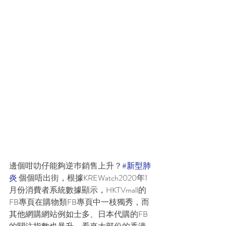
邊個咁叻仔能夠逆巿銷售上升？
#新型肺
炎
 個個唔出街，根據KREWatch2020年1
月份消費者系統數據顯示，HKTVmall的
FB專頁在購物類FB專頁中一枝獨秀，而
其他網購網站例如士多、日本代購的FB